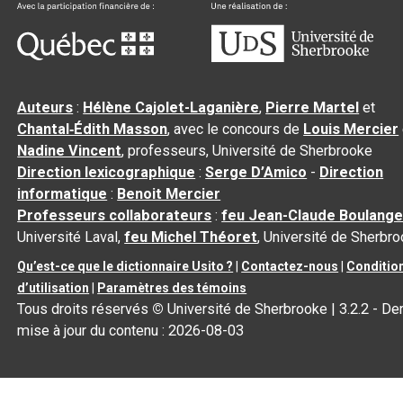
Auteurs
:
Hélène Cajolet-Laganière
,
Pierre Martel
et
Chantal‑Édith Masson
, avec le concours de
Louis Mercier
Nadine Vincent
, professeurs, Université de Sherbrooke
Direction lexicographique
:
Serge D’Amico
-
Direction
informatique
:
Benoit Mercier
Professeurs collaborateurs
:
feu Jean-Claude Boulange
Université Laval,
feu Michel Théoret
, Université de Sherbr
Qu’est-ce que le dictionnaire Usito ?
|
Contactez-nous
|
Conditio
d’utilisation
|
Paramètres des témoins
Tous droits réservés
©
Université de Sherbrooke |
3.2.2
- Der
mise à jour du contenu :
2026-08-03