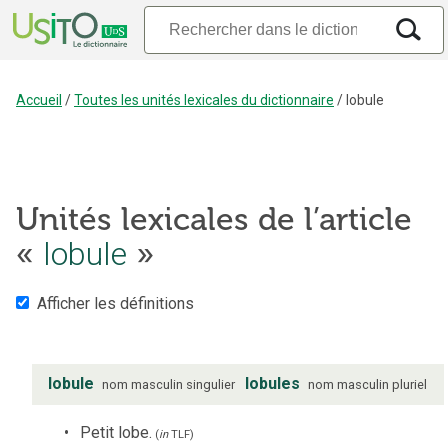
Accueil
/
Toutes les unités lexicales du dictionnaire
/
lobule
Unités lexicales de l’article
lobule
«
»
Afficher les définitions
lobule
lobules
nom
masculin
singulier
nom
masculin
pluriel
Petit lobe.
(
in
TLF
)