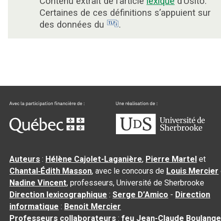
Contenu extrait de l’article
lexique
d’Usito.
Certaines de ces définitions s’appuient sur
des données du
.
Auteurs
:
Hélène Cajolet-Laganière
,
Pierre Martel
et
Chantal‑Édith Masson
, avec le concours de
Louis Mercier
Nadine Vincent
, professeurs, Université de Sherbrooke
Direction lexicographique
:
Serge D’Amico
-
Direction
informatique
:
Benoit Mercier
Professeurs collaborateurs
:
feu Jean-Claude Boulange