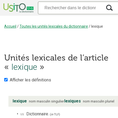
Accueil
/
Toutes les unités lexicales du dictionnaire
/
lexique
Unités lexicales de l’article
«
lexique
»
Afficher les définitions
lexique
lexiques
nom
masculin
singulier
nom
masculin
pluriel
vx
Dictionnaire.
(
in
TLF
)