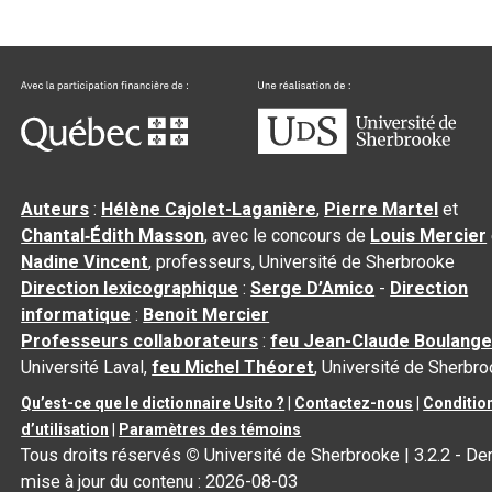
Auteurs
:
Hélène Cajolet-Laganière
,
Pierre Martel
et
Chantal‑Édith Masson
, avec le concours de
Louis Mercier
Nadine Vincent
, professeurs, Université de Sherbrooke
Direction lexicographique
:
Serge D’Amico
-
Direction
informatique
:
Benoit Mercier
Professeurs collaborateurs
:
feu Jean-Claude Boulange
Université Laval,
feu Michel Théoret
, Université de Sherbr
Qu’est-ce que le dictionnaire Usito ?
|
Contactez-nous
|
Conditio
d’utilisation
|
Paramètres des témoins
Tous droits réservés
©
Université de Sherbrooke |
3.2.2
- Der
mise à jour du contenu :
2026-08-03