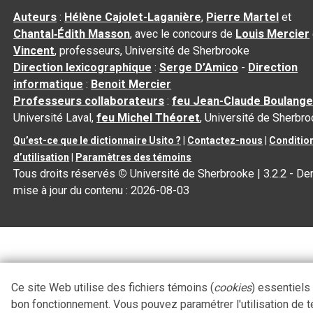
Auteurs
:
Hélène Cajolet-Laganière
,
Pierre Martel
et
Chantal‑Édith Masson
, avec le concours de
Louis Mercier
Vincent
, professeurs, Université de Sherbrooke
Direction lexicographique
:
Serge D’Amico
-
Direction
informatique
:
Benoit Mercier
Professeurs collaborateurs
:
feu Jean-Claude Boulange
Université Laval,
feu Michel Théoret
, Université de Sherbr
Qu’est-ce que le dictionnaire Usito ?
|
Contactez-nous
|
Conditio
d’utilisation
|
Paramètres des témoins
Tous droits réservés
©
Université de Sherbrooke |
3.2.2
- Der
mise à jour du contenu :
2026-08-03
Ce site Web utilise des fichiers témoins (
cookies
) essentiels
bon fonctionnement. Vous pouvez paramétrer l'utilisation de 