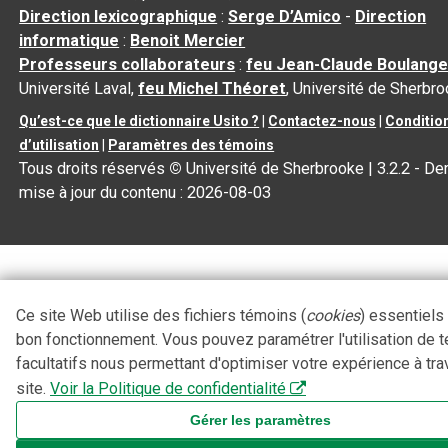
Direction lexicographique
:
Serge D’Amico
-
Direction
informatique
:
Benoit Mercier
Professeurs collaborateurs
:
feu Jean-Claude Boulange
Université Laval,
feu Michel Théoret
, Université de Sherbr
Qu’est-ce que le dictionnaire Usito ?
|
Contactez-nous
|
Conditio
d’utilisation
|
Paramètres des témoins
Tous droits réservés
©
Université de Sherbrooke |
3.2.2
- Der
mise à jour du contenu :
2026-08-03
Ce site Web utilise des fichiers témoins (
cookies
) essentiels
bon fonctionnement. Vous pouvez paramétrer l'utilisation de 
facultatifs nous permettant d'optimiser votre expérience à tra
site.
Voir la Politique de confidentialité
Gérer les paramètres