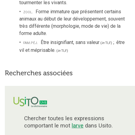
tourmenter les vivants.
zool.
Forme immature que présentent certains
animaux au début de leur développement, souvent
très différente (morphologie, mode de vie) de la
forme adulte.
fam.
péj.
Être insignifiant, sans valeur
;
être
(
in
TLF
)
vil et méprisable.
(
in
TLF
)
Recherches associées
Chercher toutes les expressions
comportant le mot
larve
dans Usito.