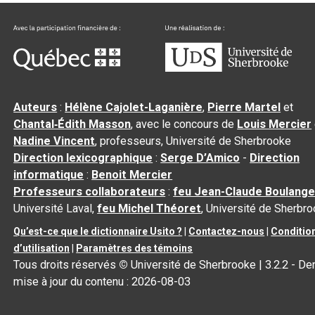
Auteurs
:
Hélène Cajolet-Laganière
,
Pierre Martel
et
Chantal‑Édith Masson
, avec le concours de
Louis Mercier
Nadine Vincent
, professeurs, Université de Sherbrooke
Direction lexicographique
:
Serge D’Amico
-
Direction
informatique
:
Benoit Mercier
Professeurs collaborateurs
:
feu Jean-Claude Boulange
Université Laval,
feu Michel Théoret
, Université de Sherbr
Qu’est-ce que le dictionnaire Usito ?
|
Contactez-nous
|
Conditio
d’utilisation
|
Paramètres des témoins
Tous droits réservés
©
Université de Sherbrooke |
3.2.2
- Der
mise à jour du contenu :
2026-08-03