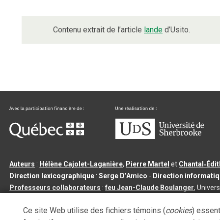
Contenu extrait de l’article
lande
d’Usito.
Auteurs
:
Hélène Cajolet-Laganière
,
Pierre Martel
et
Chantal‑Édi
Direction lexicographique
:
Serge D’Amico
-
Direction informati
Professeurs collaborateurs
:
feu Jean-Claude Boulanger
, Univers
Qu’est-ce que le dictionnaire Usito ?
|
Contactez-nous
|
Condition
Ce site Web utilise des fichiers témoins (
cookies
) essent
Tous droits réservés
©
Université de Sherbrooke |
3.2.2
- Dernière mi