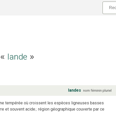
lande
e «
»
landes
nom
féminin
pluriel
one tempérée où croissent les espèces ligneuses basses
uvre et souvent acide
;
région géographique couverte par ce