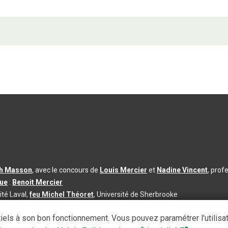
th Masson
, avec le concours de
Louis Mercier
et
Nadine Vincent
, prof
que
:
Benoit Mercier
ité Laval,
feu Michel Théoret
, Université de Sherbrooke
s d’utilisation
|
Paramètres des témoins
iels à son bon fonctionnement. Vous pouvez paramétrer l'utilisa
se à jour du contenu :
2026-08-03