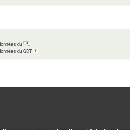
s données du
.
s données du GDT
.