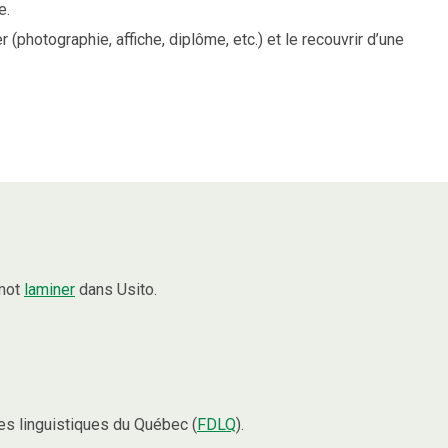
e.
 (photographie, affiche, diplôme, etc.) et le recouvrir d’une
 mot
laminer
dans Usito.
s linguistiques du Québec (
FDLQ
).