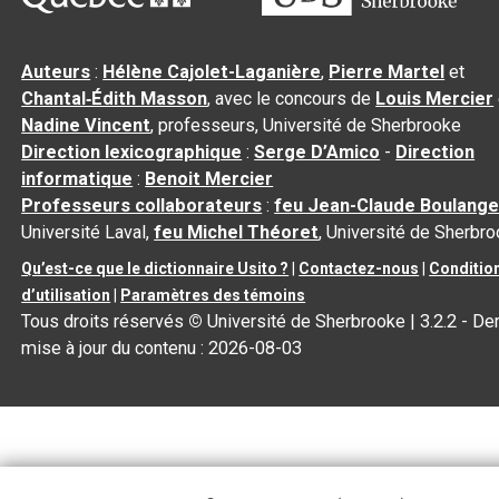
Auteurs
:
Hélène Cajolet-Laganière
,
Pierre Martel
et
Chantal‑Édith Masson
, avec le concours de
Louis Mercier
Nadine Vincent
, professeurs, Université de Sherbrooke
Direction lexicographique
:
Serge D’Amico
-
Direction
informatique
:
Benoit Mercier
Professeurs collaborateurs
:
feu Jean-Claude Boulange
Université Laval,
feu Michel Théoret
, Université de Sherbr
Qu’est-ce que le dictionnaire Usito ?
|
Contactez-nous
|
Conditio
d’utilisation
|
Paramètres des témoins
Tous droits réservés
©
Université de Sherbrooke |
3.2.2
- Der
mise à jour du contenu :
2026-08-03