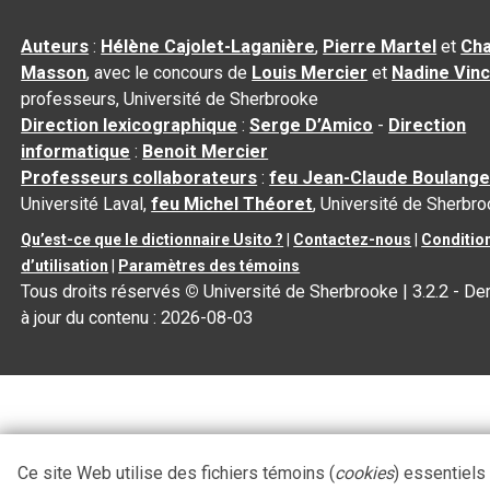
Auteurs
:
Hélène Cajolet-Laganière
,
Pierre Martel
et
Cha
Masson
, avec le concours de
Louis Mercier
et
Nadine Vin
professeurs, Université de Sherbrooke
Direction lexicographique
:
Serge D’Amico
-
Direction
informatique
:
Benoit Mercier
Professeurs collaborateurs
:
feu Jean-Claude Boulange
Université Laval,
feu Michel Théoret
, Université de Sherbr
Qu’est-ce que le dictionnaire Usito ?
|
Contactez-nous
|
Conditio
d’utilisation
|
Paramètres des témoins
Tous droits réservés
©
Université de Sherbrooke |
3.2.2
- De
à jour du contenu :
2026-08-03
Ce site Web utilise des fichiers témoins (
cookies
) essentiels