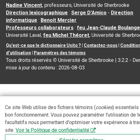
Nadine Vincent
, professeurs, Université de Sherbrooke
Direction lexicographique
:
Serge D’Amico
-
Direction
informatique
:
Benoit Mercier
Professeurs collaborateurs
:
feu Jean-Claude Boulange
Université Laval,
feu Michel Théoret
, Université de Sherbr
Qu’est-ce que le dictionnaire Usito ?
|
Contactez-nous
|
Conditio
d’utilisation
|
Paramètres des témoins
Tous droits réservés
©
Université de Sherbrooke |
3.2.2
- Der
mise à jour du contenu :
2026-08-03
Ce site Web utilise des fichiers témoins (
cookies
) essentiels
bon fonctionnement. Vous pouvez paramétrer l'utilisation de 
facultatifs nous permettant d'optimiser votre expérience à tra
site.
Voir la Politique de confidentialité