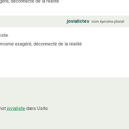
éré, déconnecté de la réalité.
jovialistes
nom
épicène
pluriel
iste.
imisme exagéré, déconnecté de la réalité.
 mot
jovialiste
dans Usito.