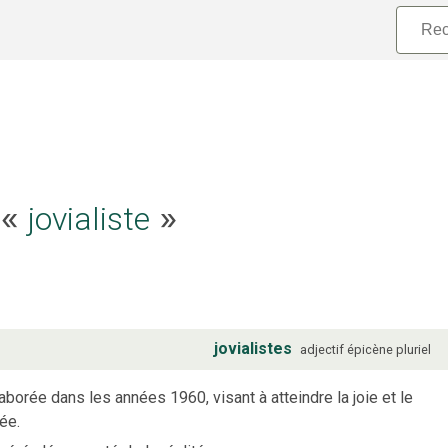
e «
jovialiste
»
jovialistes
adjectif
épicène
pluriel
laborée dans les années 1960, visant à atteindre la joie et le
mée.