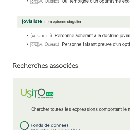
(au Québec)
Qui témoigne d’un optimisme exag
Q/C
jovialiste
nom
épicène
singulier
(au Québec)
Personne adhérant à la doctrine jovial
(au Québec)
Personne faisant preuve d’un opt
Q/C
Recherches associées
Chercher toutes les expressions comportant le