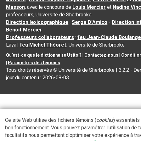
Masson
, avec le concours de
Louis Mercier
et
Nadine Vin
professeurs, Université de Sherbrooke
Direction lexicographique
:
Serge D’Amico
-
Direction i
Benoit Mercier
Professeurs collaborateurs
:
feu Jean-Claude Boulange
Laval,
feu Michel Théoret
, Université de Sherbrooke
Qu’est-ce que le dictionnaire Usito ?
|
Contactez-nous
|
Condition
|
Paramètres des témoins
Tous droits réservés
©
Université de Sherbrooke |
3.2.2
- Der
jour du contenu :
2026-08-03
Ce site Web utilise des fichiers témoins (
cookies
) essentiels
bon fonctionnement. Vous pouvez paramétrer l'utilisation de 
facultatifs nous permettant d'optimiser votre expérience à tra