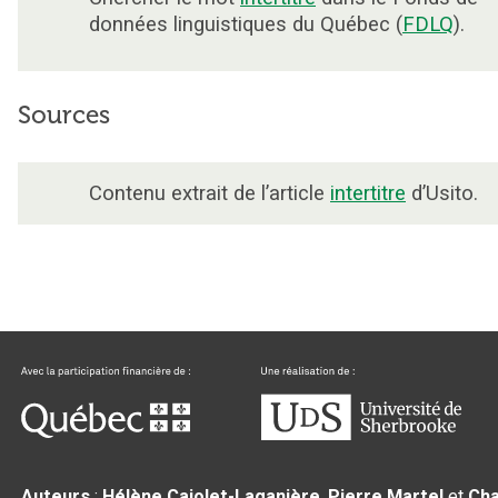
données linguistiques du Québec (
FDLQ
).
Sources
Contenu extrait de l’article
intertitre
d’Usito.
Auteurs
:
Hélène Cajolet-Laganière
,
Pierre Martel
et
Cha