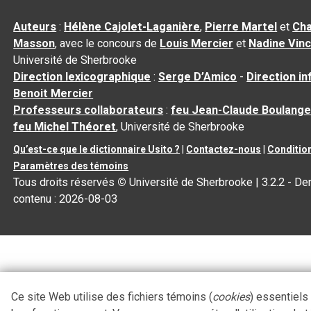
Auteurs
:
Hélène Cajolet-Laganière
,
Pierre Martel
et
Cha
Masson
, avec le concours de
Louis Mercier
et
Nadine Vin
Université de Sherbrooke
Direction lexicographique
:
Serge D’Amico
-
Direction i
Benoit Mercier
Professeurs collaborateurs
:
feu Jean-Claude Boulange
feu Michel Théoret
, Université de Sherbrooke
Qu’est-ce que le dictionnaire Usito ?
|
Contactez-nous
|
Condition
Paramètres des témoins
Tous droits réservés
©
Université de Sherbrooke |
3.2.2
- Der
contenu :
2026-08-03
Ce site Web utilise des fichiers témoins (
cookies
) essentiels