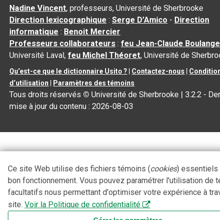
Nadine Vincent
, professeurs, Université de Sherbrooke
Direction lexicographique
:
Serge D’Amico
-
Direction
informatique
:
Benoit Mercier
Professeurs collaborateurs
:
feu Jean-Claude Boulange
Université Laval,
feu Michel Théoret
, Université de Sherbr
Qu’est-ce que le dictionnaire Usito ?
|
Contactez-nous
|
Conditio
d’utilisation
|
Paramètres des témoins
Tous droits réservés
©
Université de Sherbrooke |
3.2.2
- Der
mise à jour du contenu :
2026-08-03
Ce site Web utilise des fichiers témoins (
cookies
) essentiels
bon fonctionnement. Vous pouvez paramétrer l'utilisation de 
facultatifs nous permettant d'optimiser votre expérience à tra
site.
Voir la Politique de confidentialité