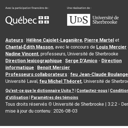
Auteurs
:
Hélène Cajolet-Laganière
,
Pierre Martel
et
Chantal‑Édith Masson
, avec le concours de
Louis Mercier
Nadine Vincent
, professeurs, Université de Sherbrooke
Direction lexicographique
:
Serge D’Amico
-
Direction
informatique
:
Benoit Mercier
Professeurs collaborateurs
:
feu Jean-Claude Boulange
Université Laval,
feu Michel Théoret
, Université de Sherbr
Qu’est-ce que le dictionnaire Usito ?
|
Contactez-nous
|
Conditio
d’utilisation
|
Paramètres des témoins
Tous droits réservés
©
Université de Sherbrooke |
3.2.2
- Der
mise à jour du contenu :
2026-08-03