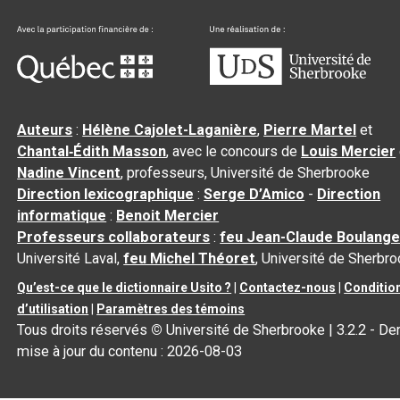
Auteurs
:
Hélène Cajolet-Laganière
,
Pierre Martel
et
Chantal‑Édith Masson
, avec le concours de
Louis Mercier
Nadine Vincent
, professeurs, Université de Sherbrooke
Direction lexicographique
:
Serge D’Amico
-
Direction
informatique
:
Benoit Mercier
Professeurs collaborateurs
:
feu Jean-Claude Boulange
Université Laval,
feu Michel Théoret
, Université de Sherbr
Qu’est-ce que le dictionnaire Usito ?
|
Contactez-nous
|
Conditio
d’utilisation
|
Paramètres des témoins
Tous droits réservés
©
Université de Sherbrooke |
3.2.2
- Der
mise à jour du contenu :
2026-08-03