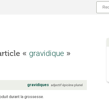
gravidique
article «
»
gravidiques
adjectif
épicène
pluriel
oduit durant la grossesse.