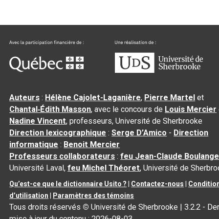
Auteurs
:
Hélène Cajolet-Laganière
,
Pierre Martel
et
Chantal‑Édith Masson
, avec le concours de
Louis Mercier
Nadine Vincent
, professeurs, Université de Sherbrooke
Direction lexicographique
:
Serge D’Amico
-
Direction
informatique
:
Benoit Mercier
Professeurs collaborateurs
:
feu Jean-Claude Boulange
Université Laval,
feu Michel Théoret
, Université de Sherbr
Qu’est-ce que le dictionnaire Usito ?
|
Contactez-nous
|
Conditio
d’utilisation
|
Paramètres des témoins
Tous droits réservés
©
Université de Sherbrooke |
3.2.2
- Der
mise à jour du contenu :
2026-08-03