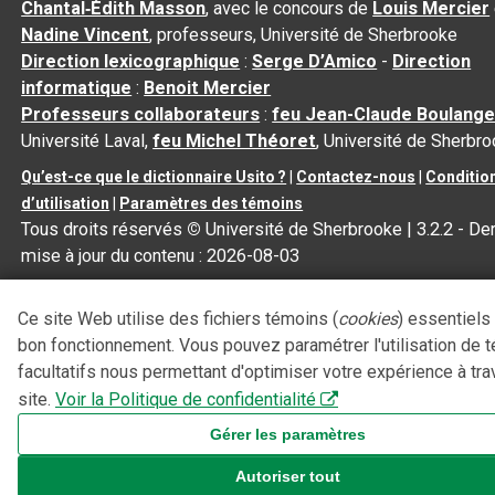
Chantal‑Édith Masson
, avec le concours de
Louis Mercier
Nadine Vincent
, professeurs, Université de Sherbrooke
Direction lexicographique
:
Serge D’Amico
-
Direction
informatique
:
Benoit Mercier
Professeurs collaborateurs
:
feu Jean-Claude Boulange
Université Laval,
feu Michel Théoret
, Université de Sherbr
Qu’est-ce que le dictionnaire Usito ?
|
Contactez-nous
|
Conditio
d’utilisation
|
Paramètres des témoins
Tous droits réservés
©
Université de Sherbrooke |
3.2.2
- Der
mise à jour du contenu :
2026-08-03
Ce site Web utilise des fichiers témoins (
cookies
) essentiels
bon fonctionnement. Vous pouvez paramétrer l'utilisation de 
facultatifs nous permettant d'optimiser votre expérience à tra
site.
Voir la Politique de confidentialité
Gérer les paramètres
Autoriser tout