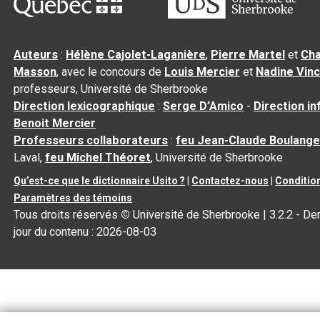
Auteurs
:
Hélène Cajolet-Laganière
,
Pierre Martel
et
Cha
Masson
, avec le concours de
Louis Mercier
et
Nadine Vin
professeurs, Université de Sherbrooke
Direction lexicographique
:
Serge D’Amico
-
Direction i
Benoit Mercier
Professeurs collaborateurs
:
feu Jean-Claude Boulange
Laval,
feu Michel Théoret
, Université de Sherbrooke
Qu’est-ce que le dictionnaire Usito ?
|
Contactez-nous
|
Condition
Paramètres des témoins
Tous droits réservés
©
Université de Sherbrooke |
3.2.2
- Der
jour du contenu :
2026-08-03