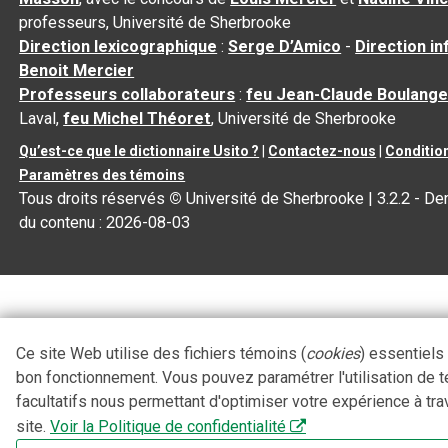
professeurs, Université de Sherbrooke
Direction lexicographique
:
Serge D’Amico
-
Direction i
Benoit Mercier
Professeurs collaborateurs
:
feu Jean-Claude Boulange
Laval,
feu Michel Théoret
, Université de Sherbrooke
Qu’est-ce que le dictionnaire Usito ?
|
Contactez-nous
|
Condition
Paramètres des témoins
Tous droits réservés
©
Université de Sherbrooke |
3.2.2
- Der
du contenu :
2026-08-03
Ce site Web utilise des fichiers témoins (
cookies
) essentiels
bon fonctionnement. Vous pouvez paramétrer l'utilisation de 
facultatifs nous permettant d'optimiser votre expérience à tra
site.
Voir la Politique de confidentialité