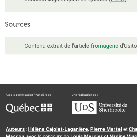
Sources
Contenu extrait de l’article
fromagerie
d’Usito
Auteurs
:
Hélène Cajolet-Laganière
,
Pierre Martel
et
Cha
Masson
, avec le concours de
Louis Mercier
et
Nadine Vin