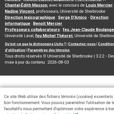
Chantal‑Édith Masson
, avec le concours de
Louis Mercier
Nadine Vincent
, professeurs, Université de Sherbrooke
Direction lexicographique
:
Serge D’Amico
-
Direction
informatique
:
Benoit Mercier
Professeurs collaborateurs
:
feu Jean-Claude Boulange
Université Laval,
feu Michel Théoret
, Université de Sherbr
Qu’est-ce que le dictionnaire Usito ?
|
Contactez-nous
|
Conditio
d’utilisation
|
Paramètres des témoins
Tous droits réservés
©
Université de Sherbrooke |
3.2.2
- Der
mise à jour du contenu :
2026-08-03
Ce site Web utilise des fichiers témoins (
cookies
) essentiels
bon fonctionnement. Vous pouvez paramétrer l'utilisation de 
facultatifs nous permettant d'optimiser votre expérience à tra