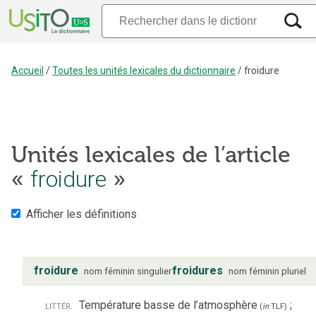
Accueil
/
Toutes les unités lexicales du dictionnaire
/
froidure
Unités lexicales de l’article
«
froidure
»
Afficher les définitions
froidure
froidures
nom
féminin
singulier
nom
féminin
pluriel
littér.
Température basse de l’atmosphère
;
(
in
TLF
)