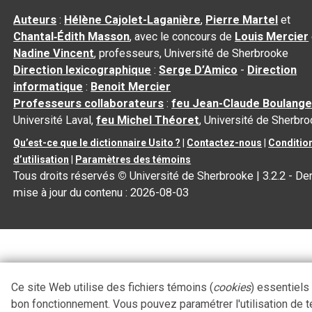
Auteurs
:
Hélène Cajolet-Laganière
,
Pierre Martel
et
Chantal‑Édith Masson
, avec le concours de
Louis Mercier
Nadine Vincent
, professeurs, Université de Sherbrooke
Direction lexicographique
:
Serge D’Amico
-
Direction
informatique
:
Benoit Mercier
Professeurs collaborateurs
:
feu Jean-Claude Boulange
Université Laval,
feu Michel Théoret
, Université de Sherbr
Qu’est-ce que le dictionnaire Usito ?
|
Contactez-nous
|
Conditio
d’utilisation
|
Paramètres des témoins
Tous droits réservés
©
Université de Sherbrooke |
3.2.2
- Der
mise à jour du contenu :
2026-08-03
Ce site Web utilise des fichiers témoins (
cookies
) essentiels
bon fonctionnement. Vous pouvez paramétrer l'utilisation de 