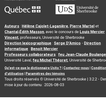
Auteurs
:
Hélène Cajolet-Laganière
,
Pierre Martel
et
Chantal‑Édith Masson
, avec le concours de
Louis Mercier
Vincent
, professeurs, Université de Sherbrooke
Direction lexicographique
:
Serge D’Amico
-
Direction
informatique
:
Benoit Mercier
Professeurs collaborateurs
:
feu Jean-Claude Boulange
Université Laval,
feu Michel Théoret
, Université de Sherbr
Qu’est-ce que le dictionnaire Usito ?
|
Contactez-nous
|
Conditio
d’utilisation
|
Paramètres des témoins
Tous droits réservés
©
Université de Sherbrooke |
3.2.2
- Der
mise à jour du contenu :
2026-08-03