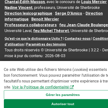
Chantal‑Édith Masson
, avec le concours de
Louis Mercier
Nadine Vincent
, professeurs, Université de Sherbrooke
Direction lexicographique
:
Serge D’Amico
-
Direction
informatique
:
Benoit Mercier
Professeurs collaborateurs
:
feu Jean-Claude Boulange
Université Laval,
feu Michel Théoret
, Université de Sherbr
Qu’est-ce que le dictionnaire Usito ?
|
Contactez-nous
|
Conditio
d’utilisation
|
Paramètres des témoins
Tous droits réservés
©
Université de Sherbrooke |
3.2.2
- Der
mise à jour du contenu :
2026-08-03
Ce site Web utilise des fichiers témoins (
cookies
) essentiels
bon fonctionnement. Vous pouvez paramétrer l'utilisation de 
facultatifs nous permettant d'optimiser votre expérience à tra
site.
Voir la Politique de confidentialité
Gérer les paramètres
Autoriser tout