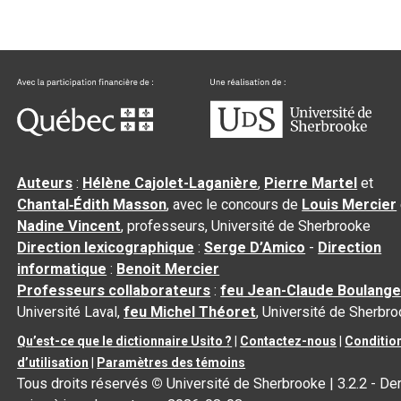
Auteurs
:
Hélène Cajolet-Laganière
,
Pierre Martel
et
Chantal‑Édith Masson
, avec le concours de
Louis Mercier
Nadine Vincent
, professeurs, Université de Sherbrooke
Direction lexicographique
:
Serge D’Amico
-
Direction
informatique
:
Benoit Mercier
Professeurs collaborateurs
:
feu Jean-Claude Boulange
Université Laval,
feu Michel Théoret
, Université de Sherbr
Qu’est-ce que le dictionnaire Usito ?
|
Contactez-nous
|
Conditio
d’utilisation
|
Paramètres des témoins
Tous droits réservés
©
Université de Sherbrooke |
3.2.2
- Der