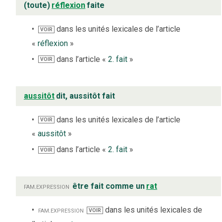
(toute)
réflexion
faite
dans les unités lexicales de l’article
VOIR
«
réflexion
»
dans l’article «
2. fait
»
VOIR
aussitôt
dit, aussitôt fait
dans les unités lexicales de l’article
VOIR
«
aussitôt
»
dans l’article «
2. fait
»
VOIR
fam.
expression
être fait comme un
rat
fam.
expression
dans les unités lexicales de
VOIR