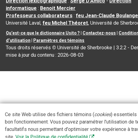
Direction lexicographique
:
Serge D’Amico
-
Direction
informatique
:
Benoit Mercier
Professeurs collaborateurs
:
feu Jean-Claude Boulange
Université Laval,
feu Michel Théoret
, Université de Sherbr
Qu’est-ce que le dictionnaire Usito ?
|
Contactez-nous
|
Conditio
d’utilisation
|
Paramètres des témoins
Tous droits réservés
©
Université de Sherbrooke |
3.2.2
- Der
mise à jour du contenu :
2026-08-03
Ce site Web utilise des fichiers témoins (
cookies
) essentiels
bon fonctionnement. Vous pouvez paramétrer l'utilisation de 
facultatifs nous permettant d'optimiser votre expérience à tra
site.
Voir la Politique de confidentialité