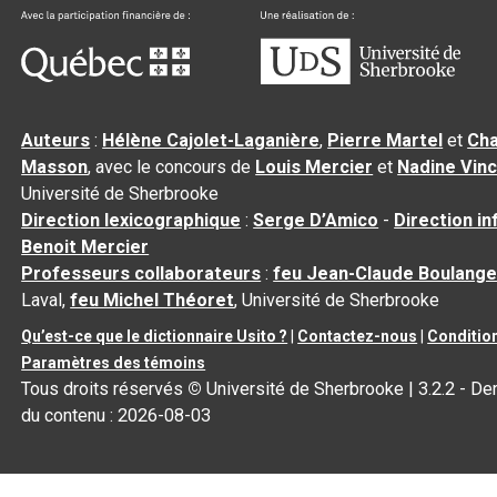
Auteurs
:
Hélène Cajolet-Laganière
,
Pierre Martel
et
Cha
Masson
, avec le concours de
Louis Mercier
et
Nadine Vin
Université de Sherbrooke
Direction lexicographique
:
Serge D’Amico
-
Direction i
Benoit Mercier
Professeurs collaborateurs
:
feu Jean-Claude Boulange
Laval,
feu Michel Théoret
, Université de Sherbrooke
Qu’est-ce que le dictionnaire Usito ?
|
Contactez-nous
|
Condition
Paramètres des témoins
Tous droits réservés
©
Université de Sherbrooke |
3.2.2
- Der
du contenu :
2026-08-03