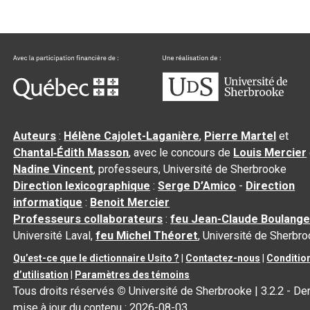
Auteurs
:
Hélène Cajolet-Laganière
,
Pierre Martel
et
Chantal‑Édith Masson
, avec le concours de
Louis Mercier
Nadine Vincent
, professeurs, Université de Sherbrooke
Direction lexicographique
:
Serge D’Amico
-
Direction
informatique
:
Benoit Mercier
Professeurs collaborateurs
:
feu Jean-Claude Boulange
Université Laval,
feu Michel Théoret
, Université de Sherbr
Qu’est-ce que le dictionnaire Usito ?
|
Contactez-nous
|
Conditio
d’utilisation
|
Paramètres des témoins
Tous droits réservés
©
Université de Sherbrooke |
3.2.2
- Der
mise à jour du contenu :
2026-08-03