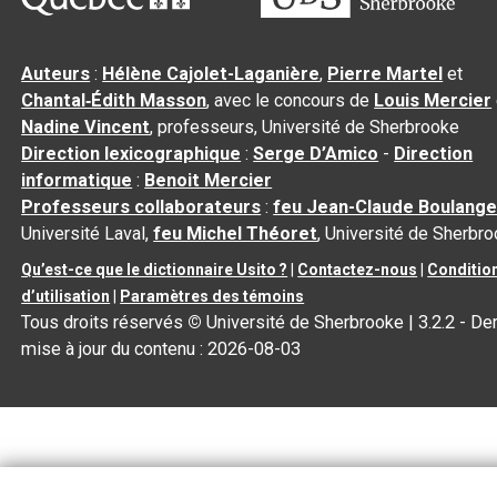
Auteurs
:
Hélène Cajolet-Laganière
,
Pierre Martel
et
Chantal‑Édith Masson
, avec le concours de
Louis Mercier
Nadine Vincent
, professeurs, Université de Sherbrooke
Direction lexicographique
:
Serge D’Amico
-
Direction
informatique
:
Benoit Mercier
Professeurs collaborateurs
:
feu Jean-Claude Boulange
Université Laval,
feu Michel Théoret
, Université de Sherbr
Qu’est-ce que le dictionnaire Usito ?
|
Contactez-nous
|
Conditio
d’utilisation
|
Paramètres des témoins
Tous droits réservés
©
Université de Sherbrooke |
3.2.2
- Der
mise à jour du contenu :
2026-08-03