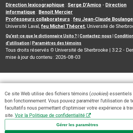
Direction lexicographique
:
Serge D’Amico
-
Direction
informatique
:
Benoit Mercier
Professeurs collaborateurs
:
feu Jean-Claude Boulange
Université Laval,
feu Michel Théoret
, Université de Sherbr
Qu’est-ce que le dictionnaire Usito ?
|
Contactez-nous
|
Conditio
d’utilisation
|
Paramètres des témoins
Tous droits réservés
©
Université de Sherbrooke |
3.2.2
- Der
mise à jour du contenu :
2026-08-03
Ce site Web utilise des fichiers témoins (
cookies
) essentiels
bon fonctionnement. Vous pouvez paramétrer l'utilisation de 
facultatifs nous permettant d'optimiser votre expérience à tra
site.
Voir la Politique de confidentialité
Gérer les paramètres