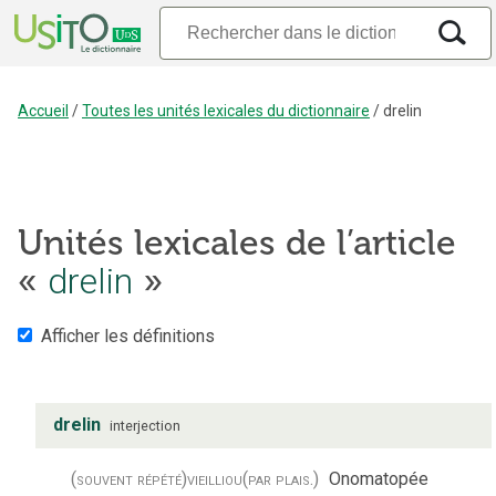
Accueil
/
Toutes les unités lexicales du dictionnaire
/
drelin
Unités lexicales de l’article
drelin
«
»
Afficher les définitions
drelin
interjection
(souvent répété)
vieilli
ou
(par plais.)
Onomatopée