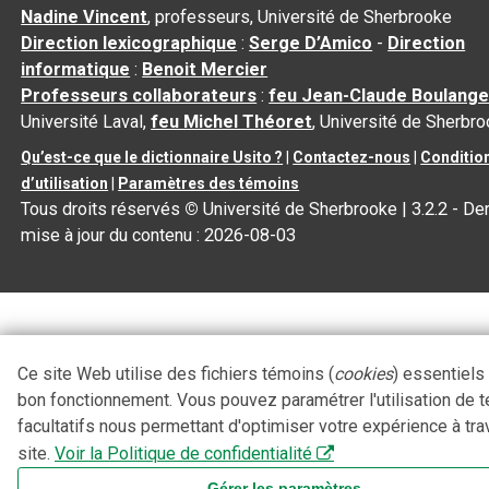
Nadine Vincent
, professeurs, Université de Sherbrooke
Direction lexicographique
:
Serge D’Amico
-
Direction
informatique
:
Benoit Mercier
Professeurs collaborateurs
:
feu Jean-Claude Boulange
Université Laval,
feu Michel Théoret
, Université de Sherbr
Qu’est-ce que le dictionnaire Usito ?
|
Contactez-nous
|
Conditio
d’utilisation
|
Paramètres des témoins
Tous droits réservés
©
Université de Sherbrooke |
3.2.2
- Der
mise à jour du contenu :
2026-08-03
Ce site Web utilise des fichiers témoins (
cookies
) essentiels
bon fonctionnement. Vous pouvez paramétrer l'utilisation de 
facultatifs nous permettant d'optimiser votre expérience à tra
site.
Voir la Politique de confidentialité
Gérer les paramètres