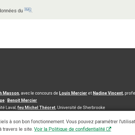
s données du
.
th Masson
, avec le concours de
Louis Mercier
et
Nadine Vincent
, prof
que
:
Benoit Mercier
ité Laval,
feu Michel Théoret
, Université de Sherbrooke
s d’utilisation
|
Paramètres des témoins
iels à son bon fonctionnement. Vous pouvez paramétrer l'utilisa
se à jour du contenu :
2026-08-03
 travers le site.
Voir la Politique de confidentialité