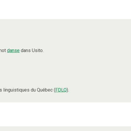
 mot
danse
dans Usito.
 linguistiques du Québec (
FDLQ
).