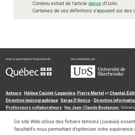
Contenu extrait de l’article
danse
d’Usito.
Certaines de ces définitions s’appuient sur de
Auteurs
:
Hélène Cajolet-Laganière
,
Pierre Martel
et
Chantal‑Édi
Direction lexicographique
:
Serge D’Amico
-
Direction informati
Professeurs collaborateurs
:
feu Jean-Claude Boulanger
, Univers
Qu’est-ce que le dictionnaire Usito ?
|
Contactez-nous
|
Condition
Ce site Web utilise des fichiers témoins (
cookies
) essent
Tous droits réservés
©
Université de Sherbrooke |
3.2.2
- Dernière mi
facultatifs nous permettant d'optimiser votre expérience à