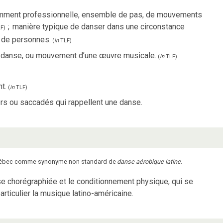
tamment professionnelle, ensemble de pas, de mouvements
;
manière typique de danser dans une circonstance
F
)
e de personnes.
(
in
TLF
)
 danse, ou mouvement d’une œuvre musicale.
(
in
TLF
)
t.
(
in
TLF
)
rs ou saccadés qui rappellent une danse.
 Québec comme synonyme non standard de
danse aérobique latine
.
e chorégraphiée et le conditionnement physique, qui se
articulier la musique latino-américaine.