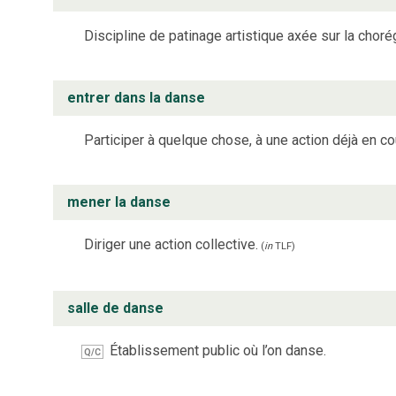
Discipline de patinage artistique axée sur la chor
entrer dans la danse
Participer à quelque chose, à une action déjà en co
mener la danse
Diriger une action collective.
(
in
TLF
)
salle de danse
Établissement public où l’on danse.
Q/C