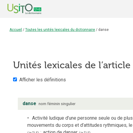
Accueil
/
Toutes les unités lexicales du dictionnaire
/
danse
Unités lexicales de l’articl
Afficher les définitions
danse
nom
féminin
singulier
Activité ludique d’une personne seule ou de plus
mouvements du corps et d’attitudes rythmiques, le
;
action de danser.
(
in
TLF
)
(
in
TLF
)