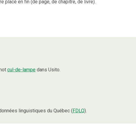
placé en fin (de page, de chapitre, de livre).
 mot
cul-de-lampe
dans Usito.
données linguistiques du Québec (
FDLQ
).