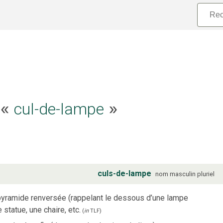
e «
cul-de-lampe
»
culs-de-lampe
nom
masculin
pluriel
pyramide renversée (rappelant le dessous d’une lampe
 statue, une chaire, etc.
(
in
TLF
)