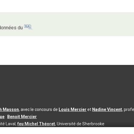
s données du
.
th Masson
, avec le concours de
Louis Mercier
et
Nadine Vincent
, prof
que
:
Benoit Mercier
ité Laval,
feu Michel Théoret
, Université de Sherbrooke
s d’utilisation
|
Paramètres des témoins