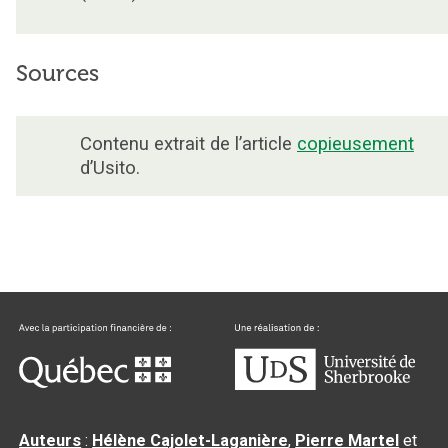
Sources
Contenu extrait de l’article
copieusement
d’Usito.
Auteurs
:
Hélène Cajolet-Laganière
,
Pierre Martel
et