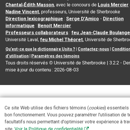
Chantal‑Édith Masson
, avec le concours de
Louis Mercier
Nadine Vincent
, professeurs, Université de Sherbrooke
Direction lexicographique
:
Serge D’Amico
-
Direction
informatique
:
Benoit Mercier
Professeurs collaborateurs
:
feu Jean-Claude Boulange
Université Laval,
feu Michel Théoret
, Université de Sherbr
Qu’est-ce que le dictionnaire Usito ?
|
Contactez-nous
|
Conditio
d’utilisation
|
Paramètres des témoins
Tous droits réservés
©
Université de Sherbrooke |
3.2.2
- Der
mise à jour du contenu :
2026-08-03
Ce site Web utilise des fichiers témoins (
cookies
) essentiels
bon fonctionnement. Vous pouvez paramétrer l'utilisation de 
facultatifs nous permettant d'optimiser votre expérience à tra
site.
Voir la Politique de confidentialité