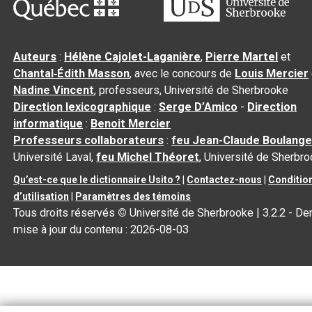
Auteurs
:
Hélène Cajolet-Laganière
,
Pierre Martel
et
Chantal‑Édith Masson
, avec le concours de
Louis Mercier
Nadine Vincent
, professeurs, Université de Sherbrooke
Direction lexicographique
:
Serge D’Amico
-
Direction
informatique
:
Benoit Mercier
Professeurs collaborateurs
:
feu Jean-Claude Boulange
Université Laval,
feu Michel Théoret
, Université de Sherbr
Qu’est-ce que le dictionnaire Usito ?
|
Contactez-nous
|
Conditio
d’utilisation
|
Paramètres des témoins
Tous droits réservés
©
Université de Sherbrooke |
3.2.2
- Der
mise à jour du contenu :
2026-08-03