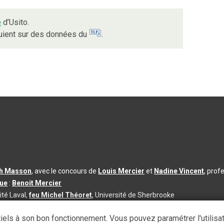
e
d’Usito.
puient sur des données du
.
th Masson
, avec le concours de
Louis Mercier
et
Nadine Vincent
, prof
que
:
Benoit Mercier
ité Laval,
feu Michel Théoret
, Université de Sherbrooke
s d’utilisation
|
Paramètres des témoins
iels à son bon fonctionnement. Vous pouvez paramétrer l'utilisa
se à jour du contenu :
2026-08-03