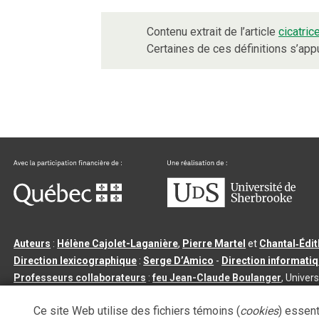
Contenu extrait de l’article
cicatric
Certaines de ces définitions s’ap
Auteurs
:
Hélène Cajolet-Laganière
,
Pierre Martel
et
Chantal‑Édi
Direction lexicographique
:
Serge D’Amico
-
Direction informati
Professeurs collaborateurs
:
feu Jean-Claude Boulanger
, Univers
Qu’est-ce que le dictionnaire Usito ?
|
Contactez-nous
|
Condition
Ce site Web utilise des fichiers témoins (
cookies
) essent
Tous droits réservés
©
Université de Sherbrooke |
3.2.2
- Dernière mi