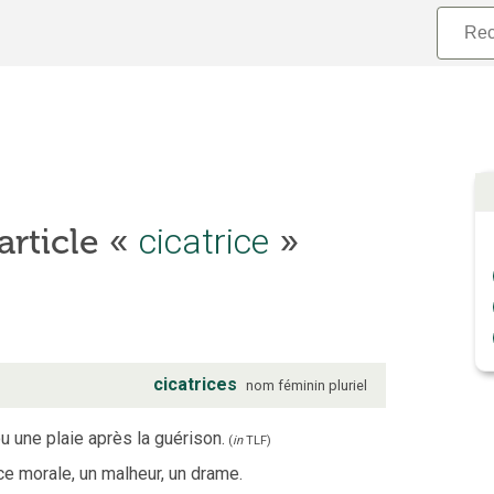
cicatrice
’article «
»
cicatrices
nom
féminin
pluriel
 une plaie après la guérison.
(
in
TLF
)
ce morale, un malheur, un drame.