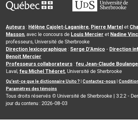
Auteurs
:
Hélène Cajolet-Laganière
,
Pierre Martel
et
Cha
Masson
, avec le concours de
Louis Mercier
et
Nadine Vin
professeurs, Université de Sherbrooke
Direction lexicographique
:
Serge D’Amico
-
Direction i
Benoit Mercier
Professeurs collaborateurs
:
feu Jean-Claude Boulange
Laval,
feu Michel Théoret
, Université de Sherbrooke
Qu’est-ce que le dictionnaire Usito ?
|
Contactez-nous
|
Condition
Paramètres des témoins
Tous droits réservés
©
Université de Sherbrooke |
3.2.2
- Der
jour du contenu :
2026-08-03