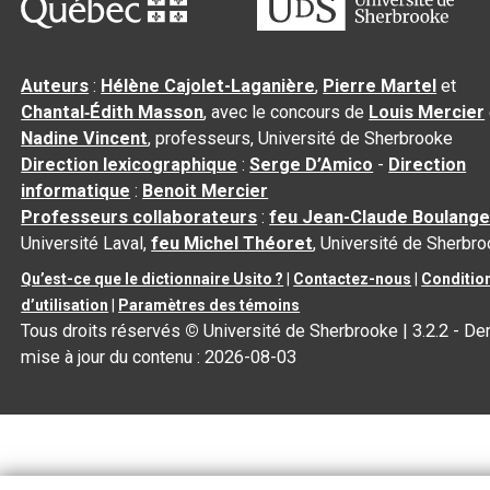
Auteurs
:
Hélène Cajolet-Laganière
,
Pierre Martel
et
Chantal‑Édith Masson
, avec le concours de
Louis Mercier
Nadine Vincent
, professeurs, Université de Sherbrooke
Direction lexicographique
:
Serge D’Amico
-
Direction
informatique
:
Benoit Mercier
Professeurs collaborateurs
:
feu Jean-Claude Boulange
Université Laval,
feu Michel Théoret
, Université de Sherbr
Qu’est-ce que le dictionnaire Usito ?
|
Contactez-nous
|
Conditio
d’utilisation
|
Paramètres des témoins
Tous droits réservés
©
Université de Sherbrooke |
3.2.2
- Der
mise à jour du contenu :
2026-08-03