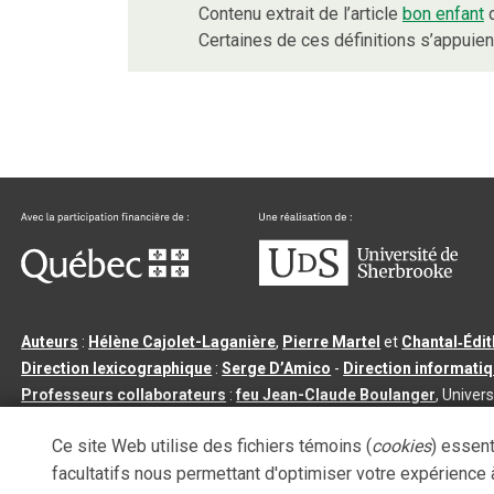
Contenu extrait de l’article
bon enfant
d
Certaines de ces définitions s’appuie
Auteurs
:
Hélène Cajolet-Laganière
,
Pierre Martel
et
Chantal‑Édi
Direction lexicographique
:
Serge D’Amico
-
Direction informati
Professeurs collaborateurs
:
feu Jean-Claude Boulanger
, Univers
Qu’est-ce que le dictionnaire Usito ?
|
Contactez-nous
|
Condition
Ce site Web utilise des fichiers témoins (
cookies
) essent
Tous droits réservés
©
Université de Sherbrooke |
3.2.2
- Dernière mi
facultatifs nous permettant d'optimiser votre expérience à