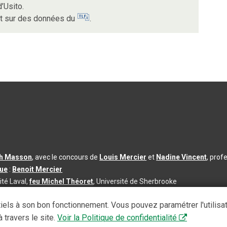
’Usito.
nt sur des données du
.
th Masson
, avec le concours de
Louis Mercier
et
Nadine Vincent
, prof
que
:
Benoit Mercier
ité Laval,
feu Michel Théoret
, Université de Sherbrooke
s d’utilisation
|
Paramètres des témoins
iels à son bon fonctionnement. Vous pouvez paramétrer l'utilisa
se à jour du contenu :
2026-08-03
 travers le site.
Voir la Politique de confidentialité