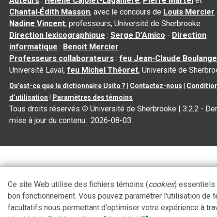
Auteurs
:
Hélène Cajolet-Laganière
,
Pierre Martel
et
Chantal‑Édith Masson
, avec le concours de
Louis Mercier
Nadine Vincent
, professeurs, Université de Sherbrooke
Direction lexicographique
:
Serge D’Amico
-
Direction
informatique
:
Benoit Mercier
Professeurs collaborateurs
:
feu Jean-Claude Boulange
Université Laval,
feu Michel Théoret
, Université de Sherbr
Qu’est-ce que le dictionnaire Usito ?
|
Contactez-nous
|
Conditio
d’utilisation
|
Paramètres des témoins
Tous droits réservés
©
Université de Sherbrooke |
3.2.2
- Der
mise à jour du contenu :
2026-08-03
Ce site Web utilise des fichiers témoins (
cookies
) essentiels
bon fonctionnement. Vous pouvez paramétrer l'utilisation de 
facultatifs nous permettant d'optimiser votre expérience à tra