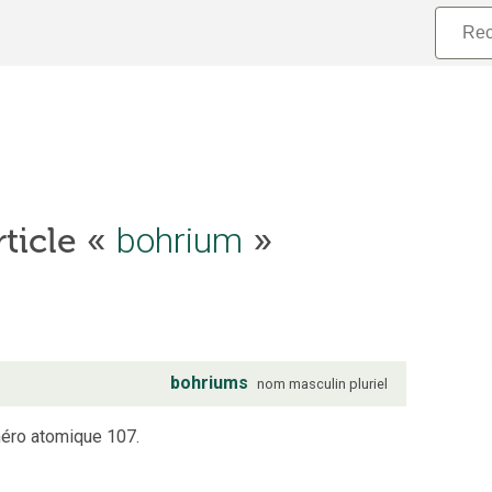
rticle «
bohrium
»
bohriums
nom
masculin
pluriel
méro atomique 107.