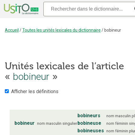
Accueil
/
Toutes les unités lexicales du dictionnaire
/
bobineur
Unités lexicales de l’article
bobineur
«
»
Afficher les définitions
bobineurs
nom
masculin
pl
bobineur
bobineuse
nom
masculin
singulier
nom
féminin
sin
bobineuses
nom
féminin
plu