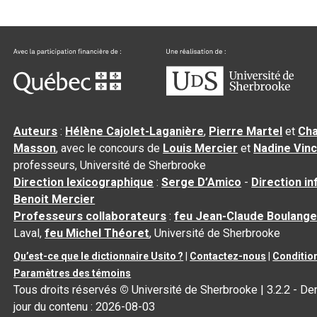
Auteurs
:
Hélène Cajolet-Laganière
,
Pierre Martel
et
Cha
Masson
, avec le concours de
Louis Mercier
et
Nadine Vin
professeurs, Université de Sherbrooke
Direction lexicographique
:
Serge D’Amico
-
Direction i
Benoit Mercier
Professeurs collaborateurs
:
feu Jean-Claude Boulange
Laval,
feu Michel Théoret
, Université de Sherbrooke
Qu’est-ce que le dictionnaire Usito ?
|
Contactez-nous
|
Condition
Paramètres des témoins
Tous droits réservés
©
Université de Sherbrooke |
3.2.2
- Der
jour du contenu :
2026-08-03