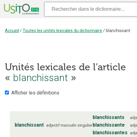
Accueil
/
Toutes les unités lexicales du dictionnaire
/
blanchissant
Unités lexicales de l’article
«
blanchissant
»
Afficher les définitions
blanchissants
adje
blanchissant
blanchissante
adjectif
masculin
singulier
adje
blanchissantes
adje