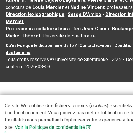
Auteurs
:
Hélène Cajolet-Laganière
,
Pierre Martel
et
Cha
concours de
Louis Mercier
et
Nadine Vincent
, professeurs
Direction lexicographique
:
Serge D’Amico
-
Direction i
Mercier
Professeurs collaborateurs
:
feu Jean-Claude Boulange
Michel Théoret
, Université de Sherbrooke
Qu’est-ce que le dictionnaire Usito ?
|
Contactez-nous
|
Condition
des témoins
Tous droits réservés
©
Université de Sherbrooke |
3.2.2
- Der
contenu :
2026-08-03
Ce site Web utilise des fichiers témoins (
cookies
) essentiels
bon fonctionnement. Vous pouvez paramétrer l'utilisation de 
facultatifs nous permettant d'optimiser votre expérience à tra
site.
Voir la Politique de confidentialité