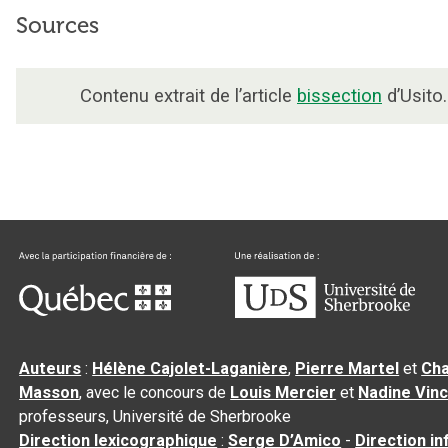
Sources
Contenu extrait de l’article
bissection
d’Usito.
Auteurs
:
Hélène Cajolet-Laganière
,
Pierre Martel
et
Cha
Masson
, avec le concours de
Louis Mercier
et
Nadine Vin
professeurs, Université de Sherbrooke
Direction lexicographique
:
Serge D’Amico
-
Direction i