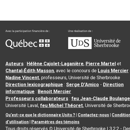
Auteurs
:
Hélène Cajolet-Laganière
,
Pierre Martel
et
Chantal‑Édith Masson
, avec le concours de
Louis Mercier
Nadine Vincent
, professeurs, Université de Sherbrooke
Direction lexicographique
:
Serge D’Amico
-
Direction
informatique
:
Benoit Mercier
Professeurs collaborateurs
:
feu Jean-Claude Boulange
Université Laval,
feu Michel Théoret
, Université de Sherbr
Qu’est-ce que le dictionnaire Usito ?
|
Contactez-nous
|
Conditio
d’utilisation
|
Paramètres des témoins
Tous droits réservés
©
Université de Sherbrooke |
3.2.2
- Der