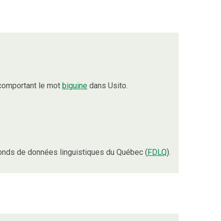
comportant le mot
biguine
dans Usito.
onds de données linguistiques du Québec (
FDLQ
).