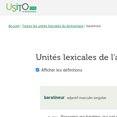
Accueil
/
Toutes les unités lexicales du dictionnaire
/
baratineur
Unités lexicales de l’
Afficher les définitions
baratineur
adjectif
masculin
singulier
fam.
Personne qui baratine, qui est 