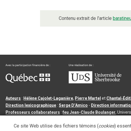
Contenu extrait de l’article
baratine
Auteurs
:
Hélène Cajolet-Laganière
,
Pierre Martel
et
Chantal‑Édi
Direction lexicographique
:
Serge D’Amico
-
Direction informati
Professeurs collaborateurs
:
feu Jean-Claude Boulanger
, Univers
Qu’est-ce que le dictionnaire Usito ?
|
Contactez-nous
|
Condition
Ce site Web utilise des fichiers témoins (
cookies
) essent
Tous droits réservés
©
Université de Sherbrooke |
3.2.2
- Dernière mi