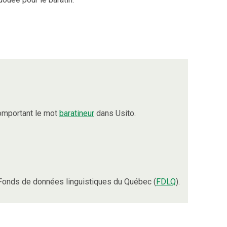
omportant le mot
baratineur
dans Usito.
Fonds de données linguistiques du Québec (
FDLQ
).