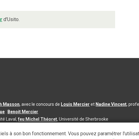
ur
d’Usito.
th Masson
, avec le concours de
Louis Mercier
et
Nadine Vincent
, prof
que
:
Benoit Mercier
ité Laval,
feu Michel Théoret
, Université de Sherbrooke
s d’utilisation
|
Paramètres des témoins
iels à son bon fonctionnement. Vous pouvez paramétrer l'utilisa
se à jour du contenu :
2026-08-03