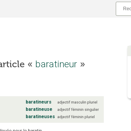
baratineur
article «
»
baratineurs
adjectif
masculin
pluriel
baratineuse
adjectif
féminin
singulier
baratineuses
adjectif
féminin
pluriel
douée pour le baratin.