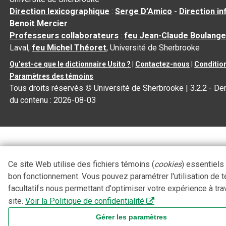
Direction lexicographique
:
Serge D’Amico
-
Direction i
Benoit Mercier
Professeurs collaborateurs
:
feu Jean-Claude Boulange
Laval,
feu Michel Théoret
, Université de Sherbrooke
Qu’est-ce que le dictionnaire Usito ?
|
Contactez-nous
|
Condition
Paramètres des témoins
Tous droits réservés
©
Université de Sherbrooke |
3.2.2
- Der
du contenu :
2026-08-03
Ce site Web utilise des fichiers témoins (
cookies
) essentiels
bon fonctionnement. Vous pouvez paramétrer l'utilisation de 
facultatifs nous permettant d'optimiser votre expérience à tra
site.
Voir la Politique de confidentialité
Gérer les paramètres